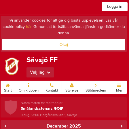
Logga in
Vi använder cookies för att ge dig bästa upplevelsen. Läs vår
cookiepolicy
här
. Genom att fortsätta använda tjänsten godkänner du
denna.
Okej
Sävsjö FF
Välj lag
Start
Om klubben
Kontakt
Styrelse
Stödmedlem
Mer
Nästa match för Herrsenior
Smålandsstenars GOIF
9 aug, 13:00
Hofgårdsvallen 1, Sävsjö
December 2025