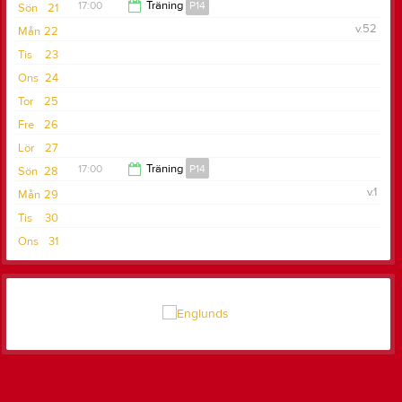
17:00
Träning
P14
Sön
21
v.52
Mån
22
18:30
Tis
23
Ons
24
Tor
25
Fre
26
Lör
27
17:00
Träning
P14
Sön
28
v.1
Mån
29
18:30
Tis
30
Ons
31