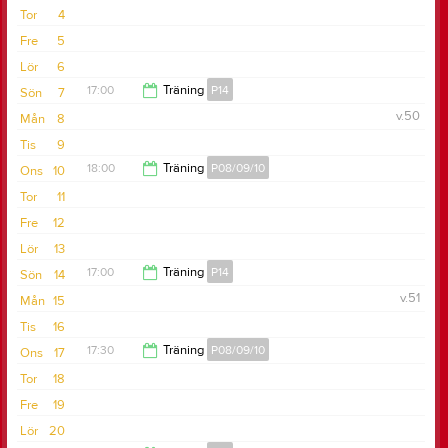
Tor
4
Fre
5
Lör
6
17:00
Träning
P14
Sön
7
v.50
Mån
8
18:30
Tis
9
18:00
Träning
P08/09/10
Ons
10
Tor
11
19:30
Fre
12
Lör
13
17:00
Träning
P14
Sön
14
v.51
Mån
15
18:30
Tis
16
17:30
Träning
P08/09/10
Ons
17
Tor
18
19:00
Fre
19
Lör
20