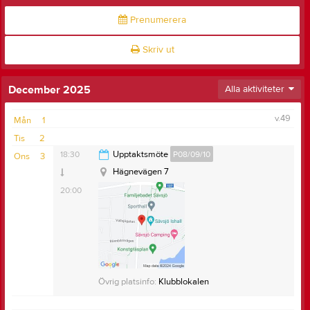
Prenumerera
Skriv ut
December 2025
Alla aktiviteter
v.49
Mån
1
Tis
2
18:30
Upptaktsmöte
P08/09/10
Ons
3
Hägnevägen 7
20:00
Övrig platsinfo:
Klubblokalen