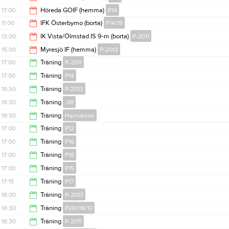
13:00
17:00
Höreda GOIF (hemma)
P14
16:00
11:00
IFK Österbymo (borta)
F14/15
19:30
13:00
IK Vista/Ölmstad IS 9-m (borta)
P-2011
13:00
15:00
Myresjö IF (hemma)
P-2013
15:00
17:00
Träning
P-2011
17:00
17:00
Träning
P14
18:30
18:30
Träning
P-2013
18:30
18:30
Träning
J18
20:00
19:30
Träning
Herrsenior
20:00
17:00
Träning
P12
21:00
17:00
Träning
P16
18:30
17:00
Träning
P18
18:30
17:00
Träning
P15
18:30
17:15
Träning
P17
18:30
18:00
Träning
P-2013
18:30
18:30
Träning
P08/09/10
19:00
18:30
Träning
P-2011