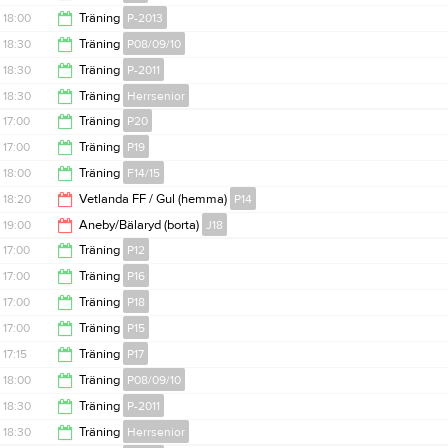
18:30
18:00
Träning
P-2013
18:30
18:30
Träning
P08/09/10
19:00
18:30
Träning
P-2011
20:00
18:30
Träning
Herrsenior
20:00
17:00
Träning
P20
20:00
17:00
Träning
P19
18:00
18:00
Träning
F14/15
18:00
18:20
Vetlanda FF / Gul (hemma)
P14
19:15
19:00
Aneby/Bälaryd (borta)
J18
19:30
17:00
Träning
P12
21:00
17:00
Träning
P16
18:30
17:00
Träning
P18
18:30
17:00
Träning
P15
18:30
17:15
Träning
P17
18:30
18:00
Träning
P08/09/10
18:30
18:30
Träning
P-2011
19:00
18:30
Träning
Herrsenior