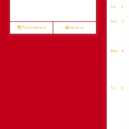
Lör
2
Sön
3
Prenumerera
Skriv ut
Mån
4
Tis
5