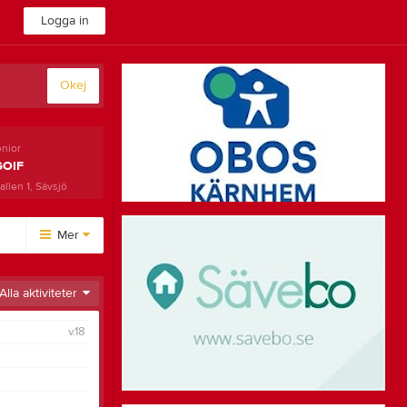
Logga in
Okej
enior
GOIF
llen 1, Sävsjö
Mer
Huvudmeny
Alla aktiviteter
Kalender
v.18
Bilder
Länkar
Video
Bli medlem