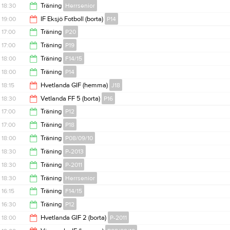
20:00
18:30
Träning
Herrsenior
20:00
19:00
IF Eksjö Fotboll (borta)
P14
20:00
17:00
Träning
P20
20:30
17:00
Träning
P19
18:00
18:00
Träning
F14/15
18:00
18:00
Träning
P14
19:15
18:15
Hvetlanda GIF (hemma)
J18
19:30
18:30
Vetlanda FF 5 (borta)
P16
20:15
17:00
Träning
P12
20:30
17:00
Träning
P18
18:30
18:00
Träning
P08/09/10
18:30
18:30
Träning
P-2013
19:00
18:30
Träning
P-2011
20:00
18:30
Träning
Herrsenior
20:00
16:15
Träning
F14/15
20:00
16:30
Träning
P12
17:15
18:00
Hvetlanda GIF 2 (borta)
P-2011
18:00