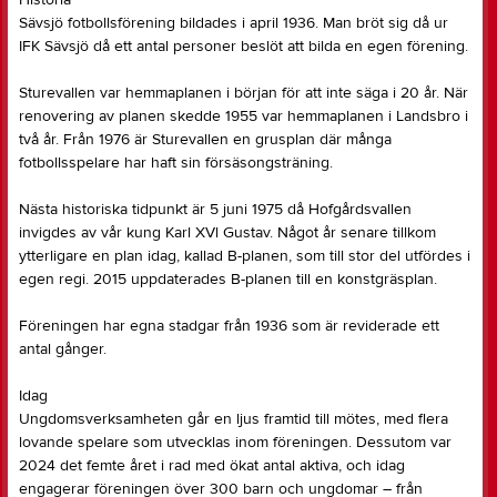
Historia
Sävsjö fotbollsförening bildades i april 1936. Man bröt sig då ur
IFK Sävsjö då ett antal personer beslöt att bilda en egen förening.
Sturevallen var hemmaplanen i början för att inte säga i 20 år. När
renovering av planen skedde 1955 var hemmaplanen i Landsbro i
två år. Från 1976 är Sturevallen en grusplan där många
fotbollsspelare har haft sin försäsongsträning.
Nästa historiska tidpunkt är 5 juni 1975 då Hofgårdsvallen
invigdes av vår kung Karl XVl Gustav. Något år senare tillkom
ytterligare en plan idag, kallad B-planen, som till stor del utfördes i
egen regi. 2015 uppdaterades B-planen till en konstgräsplan.
Föreningen har egna stadgar från 1936 som är reviderade ett
antal gånger.
Idag
Ungdomsverksamheten går en ljus framtid till mötes, med flera
lovande spelare som utvecklas inom föreningen. Dessutom var
2024 det femte året i rad med ökat antal aktiva, och idag
engagerar föreningen över 300 barn och ungdomar – från