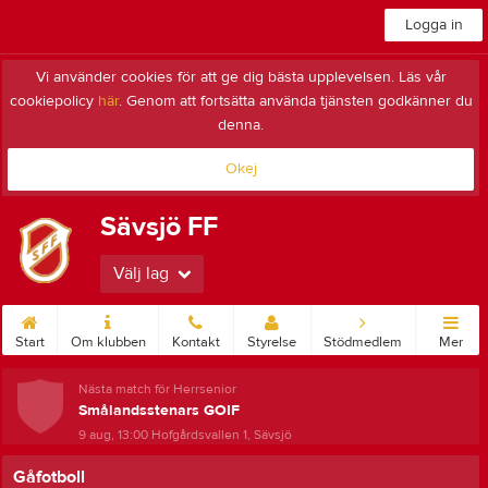
Logga in
Vi använder cookies för att ge dig bästa upplevelsen. Läs vår
cookiepolicy
här
. Genom att fortsätta använda tjänsten godkänner du
denna.
Okej
Sävsjö FF
Välj lag
Start
Om klubben
Kontakt
Styrelse
Stödmedlem
Mer
Nästa match för Herrsenior
Smålandsstenars GOIF
9 aug, 13:00
Hofgårdsvallen 1, Sävsjö
Gåfotboll