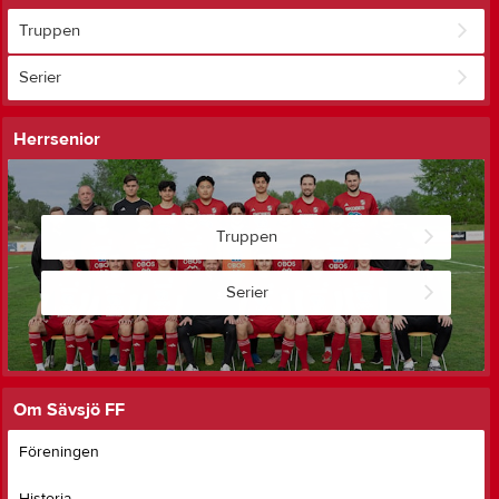
Truppen
Serier
Herrsenior
Truppen
Serier
Om Sävsjö FF
Föreningen