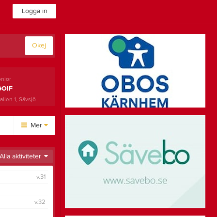
Logga in
Okej
enior
GOIF
llen 1, Sävsjö
Mer
Huvudmeny
Alla aktiviteter
Kalender
v.31
Bilder
Länkar
v.32
Video
Bli medlem