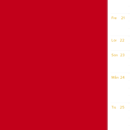
Fre
21
Lör
22
Sön
23
Mån
24
Tis
25