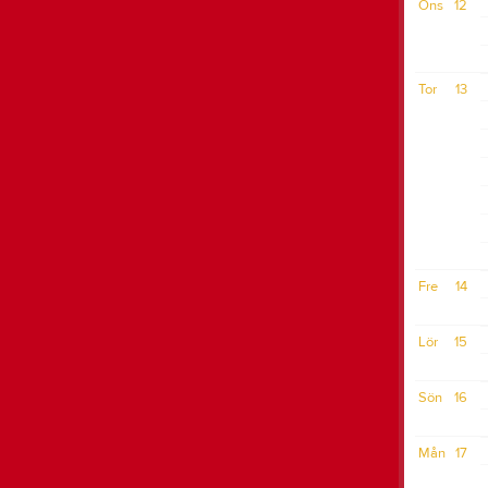
Ons
12
Tor
13
Fre
14
Lör
15
Sön
16
Mån
17