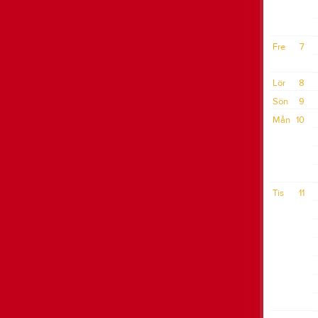
Fre
7
Lör
8
Sön
9
Mån
10
Tis
11