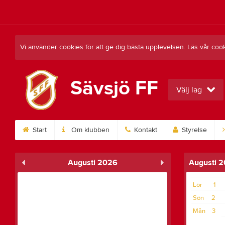
Vi använder cookies för att ge dig bästa upplevelsen. Läs vår coo
Sävsjö FF
Välj lag
Start
Om klubben
Kontakt
Styrelse
Augusti 2026
Augusti 
Lör
1
Sön
2
Mån
3