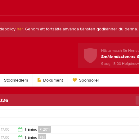
kiepolicy
här
. Genom att fortsätta använda tjänsten godkänner du denna.
Nästa match för Herrs
Smålandsstenars 
9 aug, 13:00
Hofgårdsva
Stödmedlem
Dokument
Sponsorer
2026
17:00
Träning
P-2011
17:00
Träning
P14