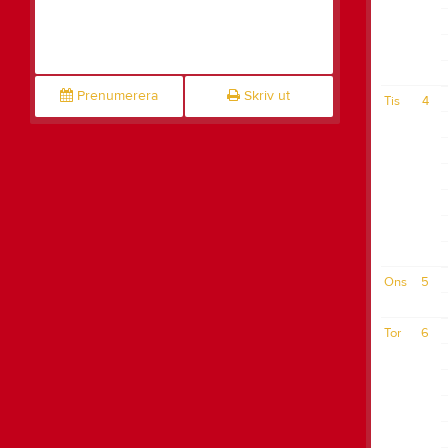
Prenumerera
Skriv ut
Tis
4
Ons
5
Tor
6