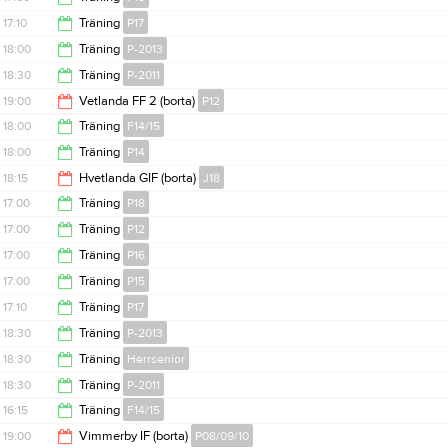
18:30
17:10
Träning
P17
18:30
18:00
Träning
P-2013
18:25
18:30
Träning
P-2011
19:00
19:00
Vetlanda FF 2 (borta)
P12
20:00
18:00
Träning
F14/15
21:00
18:00
Träning
P14
19:15
18:15
Hvetlanda GIF (borta)
J18
19:30
17:00
Träning
P18
20:15
17:00
Träning
P12
18:30
17:00
Träning
P16
18:30
17:00
Träning
P15
18:30
17:10
Träning
P17
18:30
18:30
Träning
P-2013
18:25
18:30
Träning
Herrsenior
20:00
18:30
Träning
P-2011
20:00
16:15
Träning
F14/15
20:00
19:00
Vimmerby IF (borta)
P08/09/10