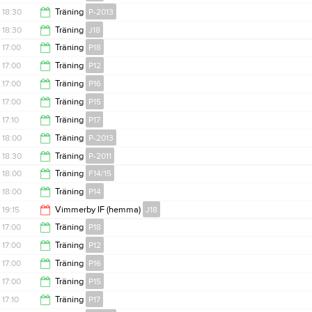
18:30
18:30
Träning
P-2013
18:30
18:30
Träning
J18
20:00
17:00
Träning
P18
20:00
17:00
Träning
P12
18:30
17:00
Träning
P16
18:30
17:00
Träning
P15
18:30
17:10
Träning
P17
18:30
18:00
Träning
P-2013
18:25
18:30
Träning
P-2011
19:00
18:00
Träning
F14/15
20:00
18:00
Träning
P14
19:15
19:15
Vimmerby IF (hemma)
J18
19:30
17:00
Träning
P18
21:15
17:00
Träning
P12
18:30
17:00
Träning
P16
18:30
17:00
Träning
P15
18:30
17:10
Träning
P17