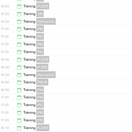
18:30
18:30
Träning
P-2013
18:30
18:30
Träning
J18
20:00
19:30
Träning
Herrsenior
20:00
17:00
Träning
P18
21:00
17:00
Träning
P12
18:30
17:00
Träning
P16
18:30
17:00
Träning
P15
18:30
18:00
Träning
P-2013
18:30
18:00
Träning
P-2011
19:00
18:30
Träning
Herrsenior
20:00
18:00
Träning
F14/15
20:00
18:00
Träning
P14
19:15
17:00
Träning
P18
19:30
17:00
Träning
P12
18:30
17:00
Träning
P16
18:30
17:00
Träning
P15
18:30
18:30
Träning
P-2013