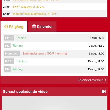
21 jun
SFF - Waggeryds IK 2-0
10 jun
Matchreferat: Malmbäcks IF - SFF
Kalender
På gång
7 aug, 16:15
F14/15
Träning
7 aug, 16:30
P12
Träning
9 aug, 13:00
Herrsenior
Smålandsstenars GOIF (hemma)
10 aug, 17:00
P-2011
Träning
10 aug, 17:00
P14
Träning
Kalenderöversikt
Senast uppladdade video