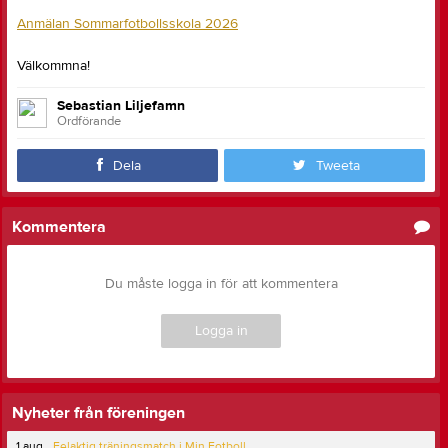
Anmälan Sommarfotbollsskola 2026
Välkommna!
Sebastian Liljefamn
Ordförande
Dela
Tweeta
Kommentera
Du måste logga in för att kommentera
Logga in
Nyheter från föreningen
1 aug
Felaktig träningsmatch i Min Fotboll