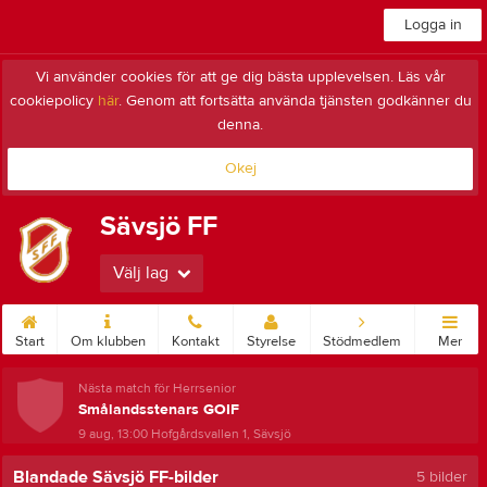
Logga in
Vi använder cookies för att ge dig bästa upplevelsen. Läs vår
cookiepolicy
här
. Genom att fortsätta använda tjänsten godkänner du
denna.
Okej
Sävsjö FF
Välj lag
Start
Om klubben
Kontakt
Styrelse
Stödmedlem
Mer
Nästa match för Herrsenior
Smålandsstenars GOIF
9 aug, 13:00
Hofgårdsvallen 1, Sävsjö
Blandade Sävsjö FF-bilder
5 bilder